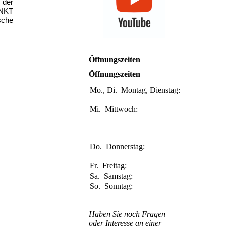
 der
UNKT
sche
Öffnungszeiten
Öffnungszeiten
Mo., Di.
Montag, Dienstag:
9.30-12.30
Uhr
Uhr
Mi.
Mittwoch:
9.30-12.30
Uhr
Uhr
15:00-17.30
Uhr
Uhr
Do.
Donnerstag:
9.30-12.30
Uhr
Uhr
Fr.
Freitag:
Geschlossen
Sa.
Samstag:
Geschlossen
So.
Sonntag:
Geschlossen
Haben Sie noch Fragen
oder Interesse an einer