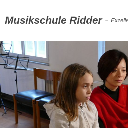
Musikschule Ridder
Exzell
–