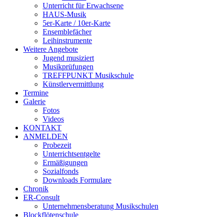
Unterricht für Erwachsene
HAUS-Musik
5er-Karte / 10er-Karte
Ensemblefächer
Leihinstrumente
Weitere Angebote
Jugend musiziert
Musikprüfungen
TREFFPUNKT Musikschule
Künstlervermittlung
Termine
Galerie
Fotos
Videos
KONTAKT
ANMELDEN
Probezeit
Unterrichtsentgelte
Ermäßigungen
Sozialfonds
Downloads Formulare
Chronik
ER-Consult
Unternehmensberatung Musikschulen
Blockflötenschule