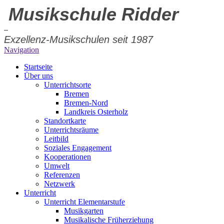
Musikschule Ridder
–
Exzellenz-Musikschulen seit 1987
Navigation
Startseite
Über uns
Unterrichtsorte
Bremen
Bremen-Nord
Landkreis Osterholz
Standortkarte
Unterrichtsräume
Leitbild
Soziales Engagement
Kooperationen
Umwelt
Referenzen
Netzwerk
Unterricht
Unterricht Elementarstufe
Musikgarten
Musikalische Früherziehung