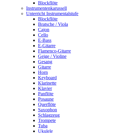
Blockflöte
Instrumentenkarussell
Unterricht Instrumentalstufe
Blockflöte
Bratsche / Viola
Cajon
Cello
E-Bass
E-Gitarre
Flamenco-Gitarre
Geige / Violine
Gesang
Gitarre
Horn
Keyboard
Klarinette
Klavier
Panflöte
Posaune
Querflöte
Saxophon
Schlagzeug
Trompete
Tuba
Ukulele